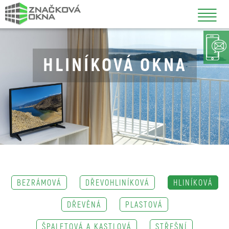
HLINÍKOVÁ OKNA
BEZRÁMOVÁ
DŘEVOHLINÍKOVÁ
HLINÍKOVÁ
DŘEVĚNÁ
PLASTOVÁ
ŠPALETOVÁ A KASTLOVÁ
STŘEŠNÍ