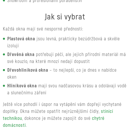
Showroom a profesionální poradenství
Jak si vybrat
Každá okna mají své nesporné přednosti:
Plastová okna
jsou levná, prakticky bezúdržbová a skvěle
izolují
Dřevěná okna
potřebují péči, ale jejich přírodní materiál má
své kouzlo, na které mnozí nedají dopustit
Dřevohliníková okna
– to nejlepší, co je dnes v nabídce
oken
Hliníková okna
mají svou nadčasovou krásu a odolávají vodě
a slunečnímu záření
Ještě více pohodlí i úspor na vytápění vám dopřejí vychytané
doplňky. Okna můžete opatřit nejrůznějšími čidly,
stínící
technikou
, dokonce je můžete zapojit do své
chytré
domácnosti
.