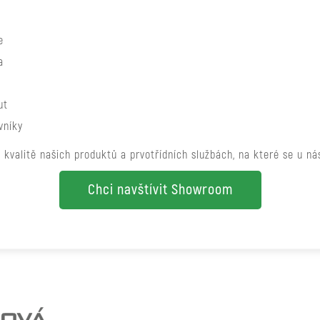
e
a
ut
vníky
kvalitě našich produktů a prvotřídních službách, na které se u n
Chci navštívit Showroom