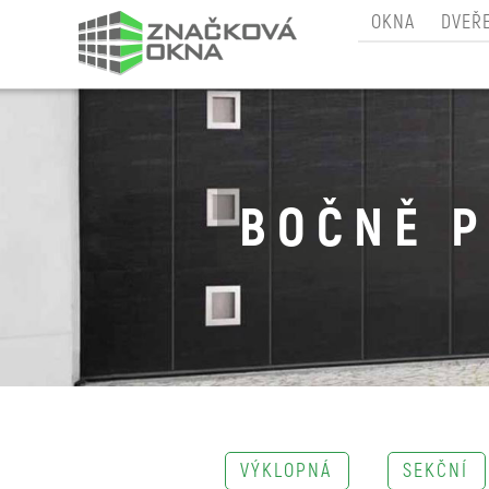
OKNA
DVEŘ
BOČNĚ P
VÝKLOPNÁ
SEKČNÍ