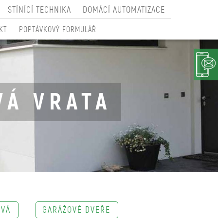
STÍNÍCÍ TECHNIKA
DOMÁCÍ AUTOMATIZACE
KT
POPTÁVKOVÝ FORMULÁŘ
VÁ VRATA
OVÁ
GARÁŽOVÉ DVEŘE