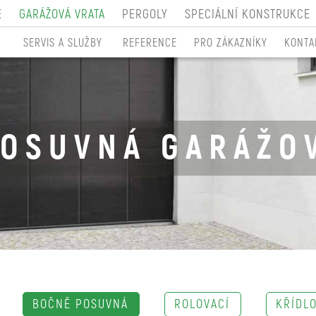
E
GARÁŽOVÁ VRATA
PERGOLY
SPECIÁLNÍ KONSTRUKCE
SERVIS A SLUŽBY
REFERENCE
PRO ZÁKAZNÍKY
KONTA
OSUVNÁ GARÁŽO
BOČNĚ POSUVNÁ
ROLOVACÍ
KŘÍDL