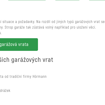
 situace a požadavky. Na rozdíl od jiných typů garážových vrat se
ny. Strop garáže tak zůstává volný například pro uložení věcí.
á.
garážová vrata
šich garážových vrat
ta od tradiční firmy Hörmann
 drážek