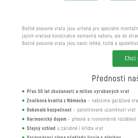
Bočně posuvná vrata jsou určená pro speciální montážní
jejich vratová konstrukce neotevírá nahoru, ale do stra
Bočně posuvná vrata jsou navíc lehká, tichá a spolehliv
Chci 
Přednosti na
Přes 50 let zkušeností a milion vyrobených vrat
Značková kvalita z Německa
– nabízíme garážová vra
Dokonalá bezpečnost
– patentované uzamknutí vrat
Harmonický dojem
– přesné a rovnoměrné rozdělení
Stejný vzhled
u zárubně i křídla vrat
Vyrovnávací clona překladu lícuje s plochou